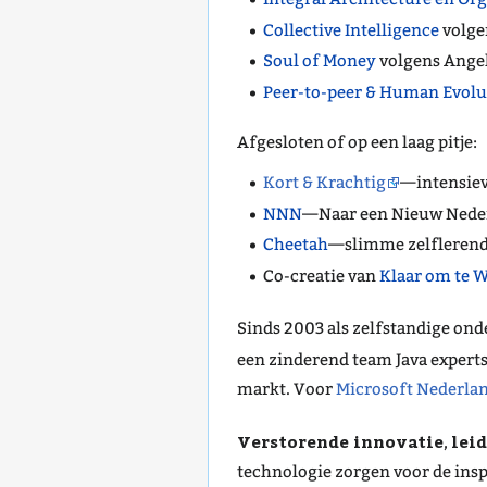
Collective Intelligence
volgen
Soul of Money
volgens Ange
Peer-to-peer & Human Evolu
Afgesloten of op een laag pitje:
Kort & Krachtig
—intensiev
NNN
—Naar een Nieuw Nede
Cheetah
—slimme zelflerende
Co-creatie van
Klaar om te 
Sinds 2003 als zelfstandige on
een zinderend team Java expert
markt. Voor
Microsoft Nederla
Verstorende innovatie
lei
,
technologie zorgen voor de insp