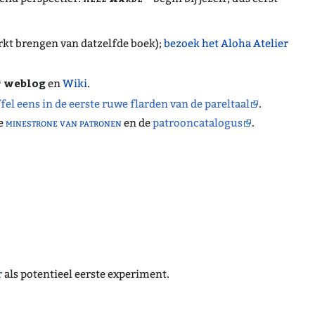
rkt brengen van datzelfde boek);
bezoek het Aloha Atelier
 weblog
en
Wiki
.
fel eens in de eerste ruwe flarden van de pareltaal
.
de
minestrone van patronen
en de
patrooncatalogus
.
r
als potentieel eerste experiment.