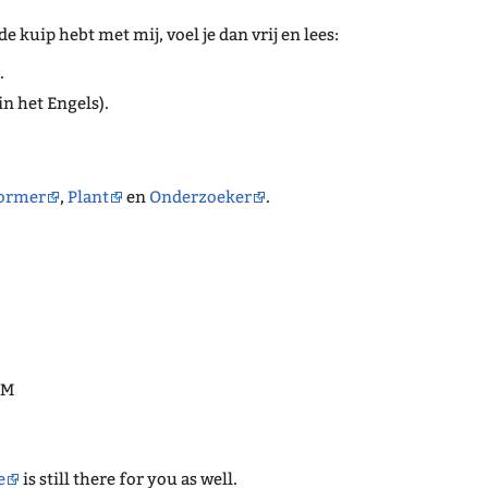
de kuip hebt met mij, voel je dan vrij en lees:
.
in het Engels).
ormer
,
Plant
en
Onderzoeker
.
OM
e
is still there for you as well.