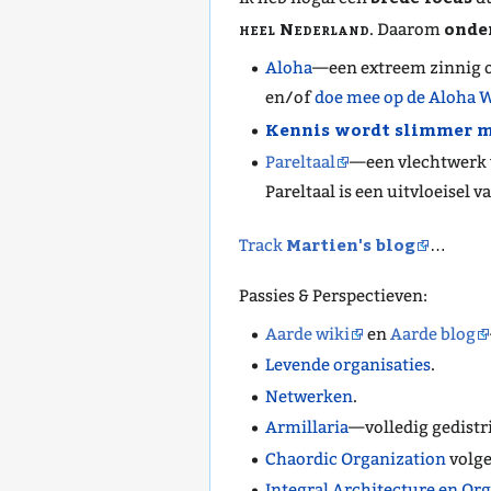
heel Nederland
onde
. Daarom
Aloha
—een extreem zinnig o
en/of
doe mee op de Aloha 
Kennis wordt slimmer m
Pareltaal
—een vlechtwerk v
Pareltaal is een uitvloeisel v
Martien's blog
Track
…
Passies & Perspectieven:
Aarde wiki
en
Aarde blog
Levende organisaties
.
Netwerken
.
Armillaria
—volledig gedistr
Chaordic Organization
volge
Integral Architecture en Or