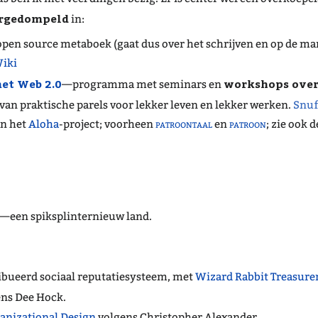
rgedompeld
in:
pen source metaboek (gaat dus over het schrijven en op de ma
Wiki
et Web 2.0
workshops over
—programma met seminars en
an praktische parels voor lekker leven en lekker werken.
Snuf
an het
Aloha
-project; voorheen
patroontaal
en
patroon
; zie ook 
—een spiksplinternieuw land.
ibueerd sociaal reputatiesysteem, met
Wizard Rabbit Treasure
ns Dee Hock.
ganizational Design
volgens Christopher Alexander.