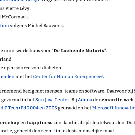
s Pierre Lévy.
l McCormack.
tion
volgens Michel Bauwens.
De Lachende Notaris
e mini-workshops voor "
".
rland.
 open source voor diabeten.
Wenden
met het
Center for Human Emergence
.
dernemend bezig met mensen, teams en software. Daarvoor bij
semantic web
s gevormd in het
Sun Java Center
. Bij
Aduna
de
nd
Tech•Ed 2004 en 2005
gedraaid en het
Microsoft Innovati
derschap
happiness
en
zijn daarbij altijd sleutelwoorden. D
iratie, geheeld door een flinke dosis menselijke maat.