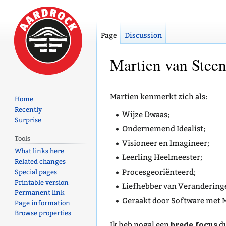
Page
Discussion
Martien van Stee
Jump
Jump
Martien kenmerkt zich als:
Home
to
to
Recently
navigation
search
Wijze Dwaas;
Surprise
Ondernemend Idealist;
Tools
Visioneer en Imagineer;
What links here
Leerling Heelmeester;
Related changes
Procesgeoriënteerd;
Special pages
Printable version
Liefhebber van Verandering
Permanent link
Geraakt door Software met M
Page information
Browse properties
brede focus
Ik heb nogal een
du