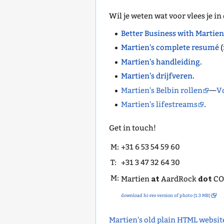
Wil je weten wat voor vlees je in 
Better Business with Martien
Martien's complete resumé
(
Martien's handleiding
.
Martien's drijfveren
.
Martien's Belbin rollen
—
V
Martien's lifestreams
.
Get in touch!
M:
+31 6 53 54 59 60
T:
+31 3 47 32 64 30
at
dot
M:
Martien
AardRock
C
download hi-res version of photo (1.3 MB)
Martien's old plain HTML websit