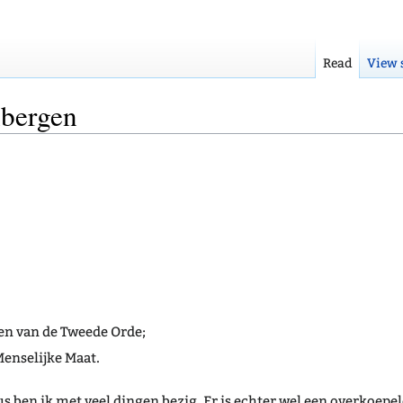
Read
View 
nbergen
en van de Tweede Orde;
enselijke Maat.
s ben ik met veel dingen bezig. Er is echter wel een overkoepe